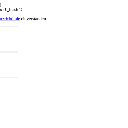
]
url_hash`)
tzrichtlinie
einverstanden.